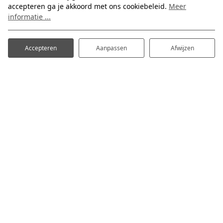
De kampeerplekken op Vakantiepark Slot
accepteren ga je akkoord met ons cookiebeleid.
Meer
Cranendonck bieden alle mogelijkheden en
informatie ...
gemakken die de hedendaagse kampeerder mag
verwachten.
Accepteren
Aanpassen
Afwijzen
Kampeerplaatsen
Elektrapunt met 6 ampère
Watertappunt en riolering
Seizoenplaatsen
Jaarplaatsen